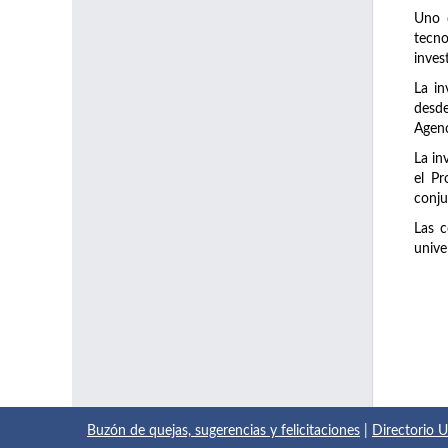
Uno d
tecno
inves
La in
desde
Agenc
La in
el Pr
conju
Las c
unive
Buzón de quejas, sugerencias y felicitaciones
|
Directorio