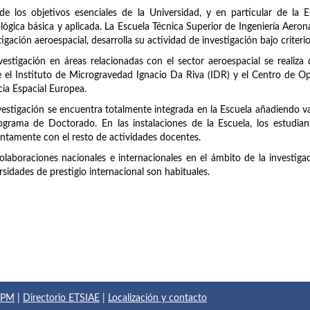
e los objetivos esenciales de la Universidad, y en particular de la Esc
lógica básica y aplicada. La Escuela Técnica Superior de Ingeniería Aero
tigación aeroespacial, desarrolla su actividad de investigación bajo criteri
vestigación en áreas relacionadas con el sector aeroespacial se realiza
 el Instituto de Microgravedad Ignacio Da Riva (IDR) y el Centro de O
ia Espacial Europea.
vestigación se encuentra totalmente integrada en la Escuela añadiendo val
ograma de Doctorado. En las instalaciones de la Escuela, los estudian
ntamente con el resto de actividades docentes.
olaboraciones nacionales e internacionales en el ámbito de la investiga
rsidades de prestigio internacional son habituales.
 UPM
|
Directorio ETSIAE
|
Localización y contacto