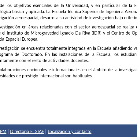
e los objetivos esenciales de la Universidad, y en particular de la Esc
lógica básica y aplicada. La Escuela Técnica Superior de Ingeniería Aero
tigación aeroespacial, desarrolla su actividad de investigación bajo criteri
vestigación en áreas relacionadas con el sector aeroespacial se realiza
 el Instituto de Microgravedad Ignacio Da Riva (IDR) y el Centro de O
ia Espacial Europea.
vestigación se encuentra totalmente integrada en la Escuela añadiendo val
ograma de Doctorado. En las instalaciones de la Escuela, los estudian
ntamente con el resto de actividades docentes.
olaboraciones nacionales e internacionales en el ámbito de la investiga
rsidades de prestigio internacional son habituales.
 UPM
|
Directorio ETSIAE
|
Localización y contacto