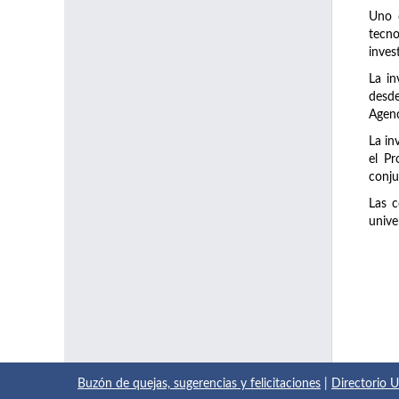
Uno d
tecno
inves
La in
desde
Agenc
La in
el Pr
conju
Las c
unive
Buzón de quejas, sugerencias y felicitaciones
|
Directorio