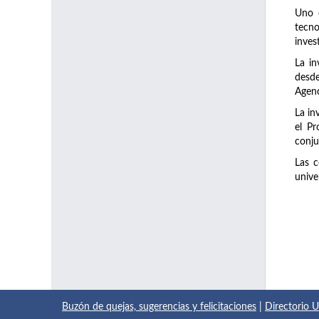
Uno d
tecno
inves
La in
desde
Agenc
La in
el Pr
conju
Las c
unive
Buzón de quejas, sugerencias y felicitaciones
|
Directorio