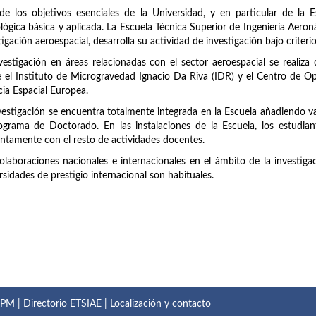
e los objetivos esenciales de la Universidad, y en particular de la Esc
lógica básica y aplicada. La Escuela Técnica Superior de Ingeniería Aero
tigación aeroespacial, desarrolla su actividad de investigación bajo criteri
vestigación en áreas relacionadas con el sector aeroespacial se realiza
 el Instituto de Microgravedad Ignacio Da Riva (IDR) y el Centro de O
ia Espacial Europea.
vestigación se encuentra totalmente integrada en la Escuela añadiendo val
ograma de Doctorado. En las instalaciones de la Escuela, los estudian
ntamente con el resto de actividades docentes.
olaboraciones nacionales e internacionales en el ámbito de la investiga
rsidades de prestigio internacional son habituales.
 UPM
|
Directorio ETSIAE
|
Localización y contacto