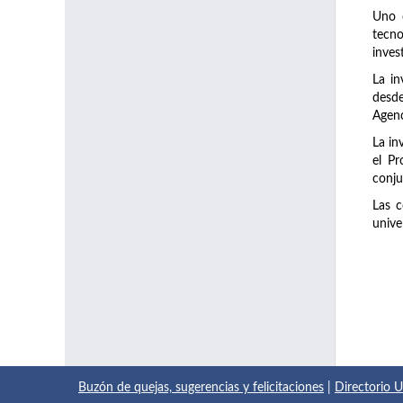
Uno d
tecno
inves
La in
desde
Agenc
La in
el Pr
conju
Las c
unive
Buzón de quejas, sugerencias y felicitaciones
|
Directorio