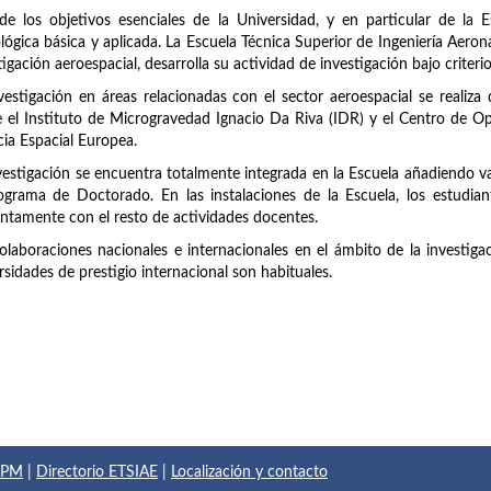
e los objetivos esenciales de la Universidad, y en particular de la Esc
lógica básica y aplicada. La Escuela Técnica Superior de Ingeniería Aero
tigación aeroespacial, desarrolla su actividad de investigación bajo criteri
vestigación en áreas relacionadas con el sector aeroespacial se realiza
 el Instituto de Microgravedad Ignacio Da Riva (IDR) y el Centro de O
ia Espacial Europea.
vestigación se encuentra totalmente integrada en la Escuela añadiendo val
ograma de Doctorado. En las instalaciones de la Escuela, los estudian
ntamente con el resto de actividades docentes.
olaboraciones nacionales e internacionales en el ámbito de la investiga
rsidades de prestigio internacional son habituales.
 UPM
|
Directorio ETSIAE
|
Localización y contacto