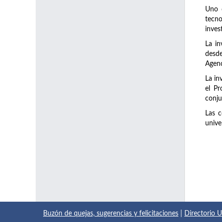
Uno d
tecno
inves
La in
desde
Agenc
La in
el Pr
conju
Las c
unive
Buzón de quejas, sugerencias y felicitaciones
|
Directorio