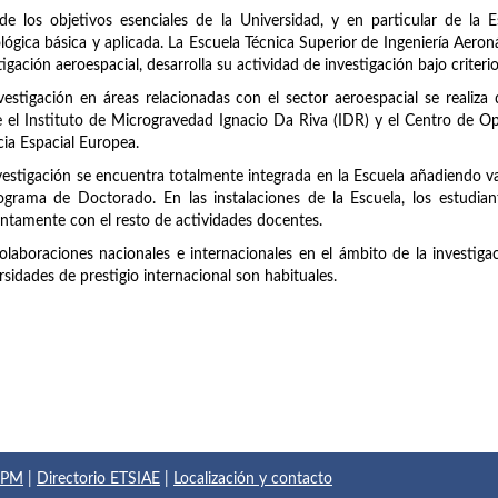
e los objetivos esenciales de la Universidad, y en particular de la Esc
lógica básica y aplicada. La Escuela Técnica Superior de Ingeniería Aero
tigación aeroespacial, desarrolla su actividad de investigación bajo criteri
vestigación en áreas relacionadas con el sector aeroespacial se realiza
 el Instituto de Microgravedad Ignacio Da Riva (IDR) y el Centro de O
ia Espacial Europea.
vestigación se encuentra totalmente integrada en la Escuela añadiendo val
ograma de Doctorado. En las instalaciones de la Escuela, los estudian
ntamente con el resto de actividades docentes.
olaboraciones nacionales e internacionales en el ámbito de la investiga
rsidades de prestigio internacional son habituales.
 UPM
|
Directorio ETSIAE
|
Localización y contacto