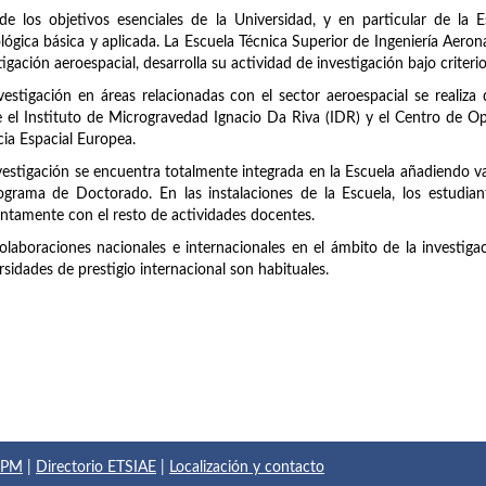
e los objetivos esenciales de la Universidad, y en particular de la Esc
lógica básica y aplicada. La Escuela Técnica Superior de Ingeniería Aero
tigación aeroespacial, desarrolla su actividad de investigación bajo criteri
vestigación en áreas relacionadas con el sector aeroespacial se realiza
 el Instituto de Microgravedad Ignacio Da Riva (IDR) y el Centro de O
ia Espacial Europea.
vestigación se encuentra totalmente integrada en la Escuela añadiendo val
ograma de Doctorado. En las instalaciones de la Escuela, los estudian
ntamente con el resto de actividades docentes.
olaboraciones nacionales e internacionales en el ámbito de la investiga
rsidades de prestigio internacional son habituales.
 UPM
|
Directorio ETSIAE
|
Localización y contacto