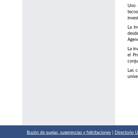
Uno d
tecno
inves
La in
desde
Agenc
La in
el Pr
conju
Las c
unive
Buzón de quejas, sugerencias y felicitaciones
|
Directorio