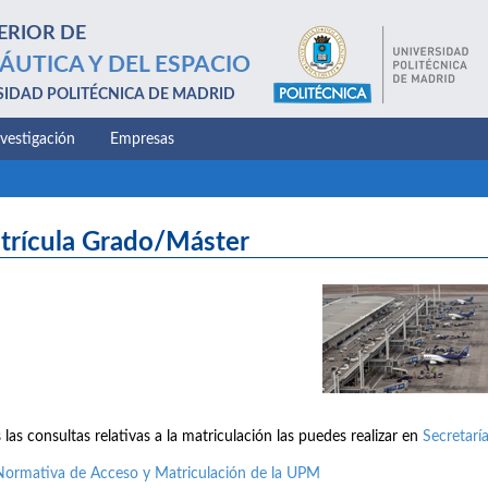
ERIOR DE
ÁUTICA Y DEL ESPACIO
SIDAD POLITÉCNICA DE MADRID
nvestigación
Empresas
trícula Grado/Máster
 las consultas relativas a la matriculación las puedes realizar en
Secretarí
Normativa de Acceso y Matriculación de la UPM