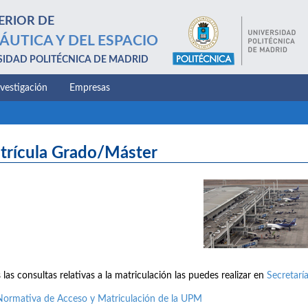
ERIOR DE
ÁUTICA Y DEL ESPACIO
SIDAD POLITÉCNICA DE MADRID
nvestigación
Empresas
trícula Grado/Máster
 las consultas relativas a la matriculación las puedes realizar en
Secretarí
Normativa de Acceso y Matriculación de la UPM