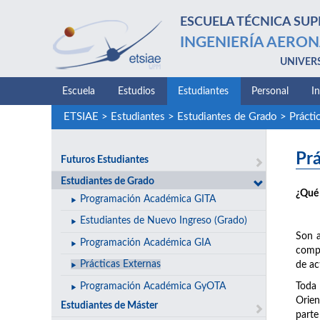
ESCUELA TÉCNICA SUP
INGENIERÍA AERON
UNIVER
Escuela
Estudios
Estudiantes
Personal
I
ETSIAE
>
Estudiantes
>
Estudiantes de Grado
>
Prácti
Prá
Futuros Estudiantes
Estudiantes de Grado
¿Qué 
Programación Académica GITA
Estudiantes de Nuevo Ingreso (Grado)
Son a
Programación Académica GIA
compl
Prácticas Externas
de ac
Programación Académica GyOTA
Toda 
Orien
Estudiantes de Máster
parte