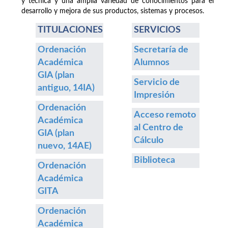
y técnica y una amplia variedad de conocimientos para el
desarrollo y mejora de sus productos, sistemas y procesos.
TITULACIONES
SERVICIOS
Ordenación
Secretaría de
Académica
Alumnos
GIA (plan
Servicio de
antiguo, 14IA)
Impresión
Ordenación
Acceso remoto
Académica
al Centro de
GIA (plan
Cálculo
nuevo, 14AE)
Biblioteca
Ordenación
Académica
GITA
Ordenación
Académica