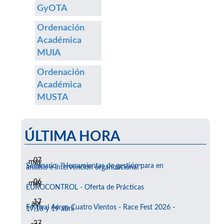
GyOTA
Ordenación
Académica
MUIA
Ordenación
Académica
MUSTA
ÚLTIMA HORA
07
may
Seminario: "Herramientas de gestión para en
análisis e intervención organizacional"
06
may
EUROCONTROL - Oferta de Prácticas
17
abr
Festival Aéreo Cuatro Vientos - Race Fest 2026 -
17,18 y 19 abril
27