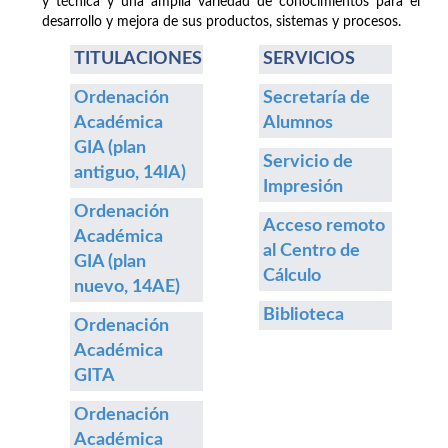
y técnica y una amplia variedad de conocimientos para el
desarrollo y mejora de sus productos, sistemas y procesos.
TITULACIONES
SERVICIOS
Ordenación
Secretaría de
Académica
Alumnos
GIA (plan
Servicio de
antiguo, 14IA)
Impresión
Ordenación
Acceso remoto
Académica
al Centro de
GIA (plan
Cálculo
nuevo, 14AE)
Biblioteca
Ordenación
Académica
GITA
Ordenación
Académica