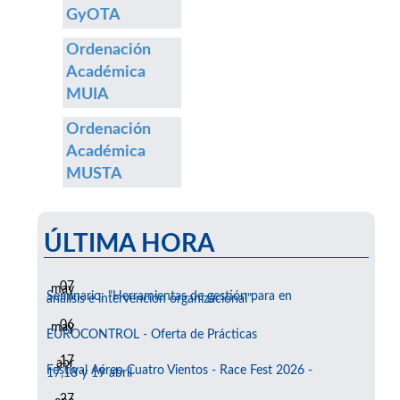
GyOTA
Ordenación
Académica
MUIA
Ordenación
Académica
MUSTA
ÚLTIMA HORA
07
may
Seminario: "Herramientas de gestión para en
análisis e intervención organizacional"
06
may
EUROCONTROL - Oferta de Prácticas
17
abr
Festival Aéreo Cuatro Vientos - Race Fest 2026 -
17,18 y 19 abril
27