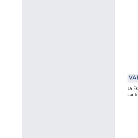
VAL
La Es
conti