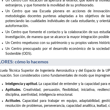
Un Centro con vocación de apertura al exterior, que lidere la movil
extranjeros, y que fomente la movilidad de su profesorado.
Un Centro que sea Escuela pionera en acciones de innovación
metodologías docentes punteras adaptadas a los objetivos de la
potenciando las cualidades individuales de cada estudiante, y orient
autoformación.
Un Centro que fomente el contacto y la colaboración de sus estudia
investigación, de manera que se alcance la mayor integración posible co
Un Centro respetuoso con su patrimonio y su propios valores históric
Un Centro preocupado por el desarrollo económico de la sociedad 
Sostenible (ODS).
ORES: cómo lo hacemos
cuela Técnica Superior de Ingeniería Aeronáutica y del Espacio de la UP
nuación. Son considerados como fundamentales de modo que impregnen t
Inteligencia y aptitud.
La capacidad de entender y la capacidad para el
Aptitudes.
Creatividad, persuasión, flexibilidad, iniciativa, resilie
disciplina, asertividad, inteligencia emocional.
Actitudes.
Capacidad para trabajar en equipo, adaptabilidad, gesti
resolución de problemas, perseverancia, capacidad analítica, lealtad,