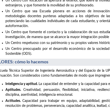
Un Centro con vocación de apertura al exterior, que lidere la movil
extranjeros, y que fomente la movilidad de su profesorado.
Un Centro que sea Escuela pionera en acciones de innovación
metodologías docentes punteras adaptadas a los objetivos de la
potenciando las cualidades individuales de cada estudiante, y orient
autoformación.
Un Centro que fomente el contacto y la colaboración de sus estudia
investigación, de manera que se alcance la mayor integración posible co
Un Centro respetuoso con su patrimonio y su propios valores históric
Un Centro preocupado por el desarrollo económico de la sociedad 
Sostenible (ODS).
ORES: cómo lo hacemos
cuela Técnica Superior de Ingeniería Aeronáutica y del Espacio de la UP
nuación. Son considerados como fundamentales de modo que impregnen t
Inteligencia y aptitud.
La capacidad de entender y la capacidad para el
Aptitudes.
Creatividad, persuasión, flexibilidad, iniciativa, resilie
disciplina, asertividad, inteligencia emocional.
Actitudes.
Capacidad para trabajar en equipo, adaptabilidad, gesti
resolución de problemas, perseverancia, capacidad analítica, lealtad,