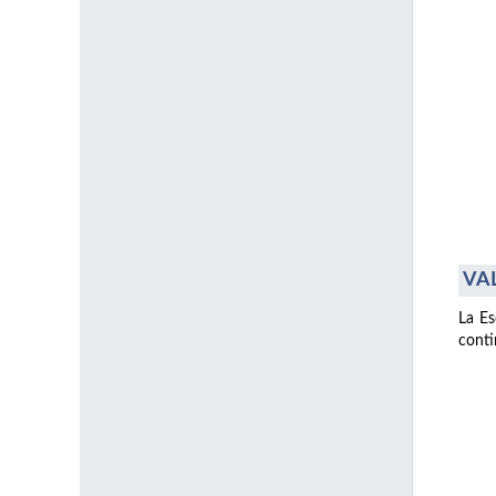
VAL
La Es
conti