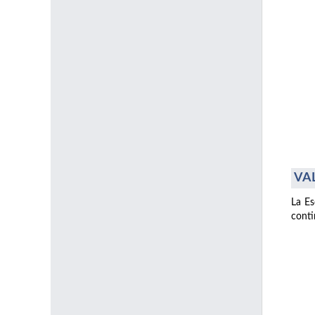
VAL
La Es
conti