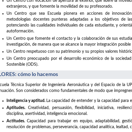
Un Centro con vocación de apertura al exterior, que lidere la movil
extranjeros, y que fomente la movilidad de su profesorado.
Un Centro que sea Escuela pionera en acciones de innovación
metodologías docentes punteras adaptadas a los objetivos de la
potenciando las cualidades individuales de cada estudiante, y orient
autoformación.
Un Centro que fomente el contacto y la colaboración de sus estudia
investigación, de manera que se alcance la mayor integración posible co
Un Centro respetuoso con su patrimonio y su propios valores históric
Un Centro preocupado por el desarrollo económico de la sociedad 
Sostenible (ODS).
ORES: cómo lo hacemos
cuela Técnica Superior de Ingeniería Aeronáutica y del Espacio de la UP
nuación. Son considerados como fundamentales de modo que impregnen t
Inteligencia y aptitud.
La capacidad de entender y la capacidad para el
Aptitudes.
Creatividad, persuasión, flexibilidad, iniciativa, resilie
disciplina, asertividad, inteligencia emocional.
Actitudes.
Capacidad para trabajar en equipo, adaptabilidad, gesti
resolución de problemas, perseverancia, capacidad analítica, lealtad,