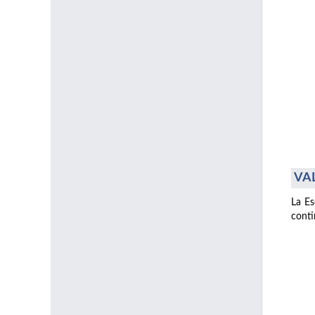
VAL
La Es
conti