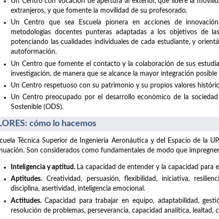
Un Centro con vocación de apertura al exterior, que lidere la movil
extranjeros, y que fomente la movilidad de su profesorado.
Un Centro que sea Escuela pionera en acciones de innovación
metodologías docentes punteras adaptadas a los objetivos de la
potenciando las cualidades individuales de cada estudiante, y orient
autoformación.
Un Centro que fomente el contacto y la colaboración de sus estudia
investigación, de manera que se alcance la mayor integración posible co
Un Centro respetuoso con su patrimonio y su propios valores históric
Un Centro preocupado por el desarrollo económico de la sociedad 
Sostenible (ODS).
ORES: cómo lo hacemos
cuela Técnica Superior de Ingeniería Aeronáutica y del Espacio de la UP
nuación. Son considerados como fundamentales de modo que impregnen t
Inteligencia y aptitud.
La capacidad de entender y la capacidad para el
Aptitudes.
Creatividad, persuasión, flexibilidad, iniciativa, resilie
disciplina, asertividad, inteligencia emocional.
Actitudes.
Capacidad para trabajar en equipo, adaptabilidad, gesti
resolución de problemas, perseverancia, capacidad analítica, lealtad,