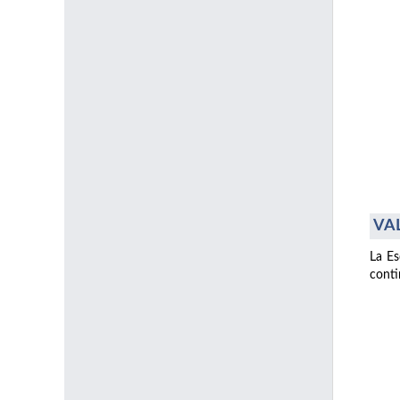
VAL
La Es
conti