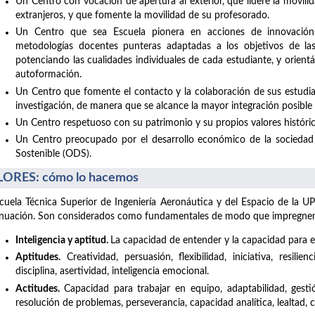
Un Centro con vocación de apertura al exterior, que lidere la movil
extranjeros, y que fomente la movilidad de su profesorado.
Un Centro que sea Escuela pionera en acciones de innovación
metodologías docentes punteras adaptadas a los objetivos de la
potenciando las cualidades individuales de cada estudiante, y orient
autoformación.
Un Centro que fomente el contacto y la colaboración de sus estudia
investigación, de manera que se alcance la mayor integración posible co
Un Centro respetuoso con su patrimonio y su propios valores históric
Un Centro preocupado por el desarrollo económico de la sociedad 
Sostenible (ODS).
ORES: cómo lo hacemos
cuela Técnica Superior de Ingeniería Aeronáutica y del Espacio de la UP
nuación. Son considerados como fundamentales de modo que impregnen t
Inteligencia y aptitud.
La capacidad de entender y la capacidad para el
Aptitudes.
Creatividad, persuasión, flexibilidad, iniciativa, resilie
disciplina, asertividad, inteligencia emocional.
Actitudes.
Capacidad para trabajar en equipo, adaptabilidad, gesti
resolución de problemas, perseverancia, capacidad analítica, lealtad,