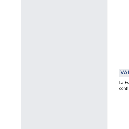
VAL
La Es
conti