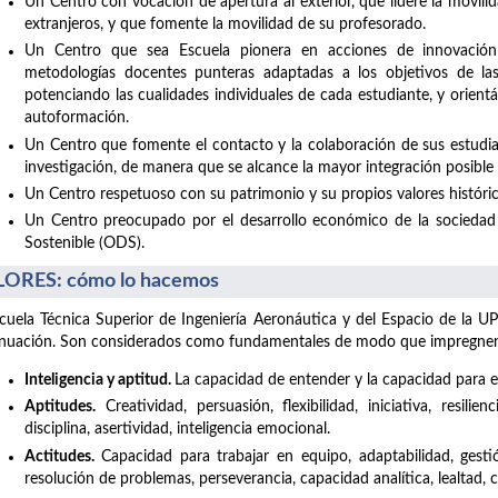
Un Centro con vocación de apertura al exterior, que lidere la movil
extranjeros, y que fomente la movilidad de su profesorado.
Un Centro que sea Escuela pionera en acciones de innovación
metodologías docentes punteras adaptadas a los objetivos de la
potenciando las cualidades individuales de cada estudiante, y orient
autoformación.
Un Centro que fomente el contacto y la colaboración de sus estudia
investigación, de manera que se alcance la mayor integración posible co
Un Centro respetuoso con su patrimonio y su propios valores históric
Un Centro preocupado por el desarrollo económico de la sociedad 
Sostenible (ODS).
ORES: cómo lo hacemos
cuela Técnica Superior de Ingeniería Aeronáutica y del Espacio de la UP
nuación. Son considerados como fundamentales de modo que impregnen t
Inteligencia y aptitud.
La capacidad de entender y la capacidad para el
Aptitudes.
Creatividad, persuasión, flexibilidad, iniciativa, resilie
disciplina, asertividad, inteligencia emocional.
Actitudes.
Capacidad para trabajar en equipo, adaptabilidad, gesti
resolución de problemas, perseverancia, capacidad analítica, lealtad,