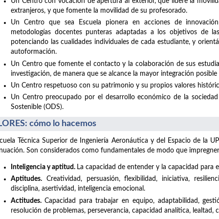
Un Centro con vocación de apertura al exterior, que lidere la movil
extranjeros, y que fomente la movilidad de su profesorado.
Un Centro que sea Escuela pionera en acciones de innovación
metodologías docentes punteras adaptadas a los objetivos de la
potenciando las cualidades individuales de cada estudiante, y orient
autoformación.
Un Centro que fomente el contacto y la colaboración de sus estudia
investigación, de manera que se alcance la mayor integración posible co
Un Centro respetuoso con su patrimonio y su propios valores históric
Un Centro preocupado por el desarrollo económico de la sociedad 
Sostenible (ODS).
ORES: cómo lo hacemos
cuela Técnica Superior de Ingeniería Aeronáutica y del Espacio de la UP
nuación. Son considerados como fundamentales de modo que impregnen t
Inteligencia y aptitud.
La capacidad de entender y la capacidad para el
Aptitudes.
Creatividad, persuasión, flexibilidad, iniciativa, resilie
disciplina, asertividad, inteligencia emocional.
Actitudes.
Capacidad para trabajar en equipo, adaptabilidad, gesti
resolución de problemas, perseverancia, capacidad analítica, lealtad,