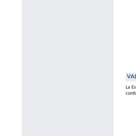
VAL
La Es
conti