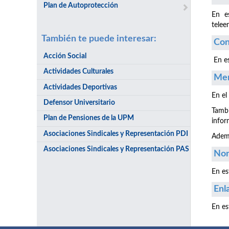
Plan de Autoprotección
En e
telee
También te puede interesar:
Con
Acción Social
En es
Actividades Culturales
Men
Actividades Deportivas
En el
Defensor Universitario
Tambi
Plan de Pensiones de la UPM
infor
Asociaciones Sindicales y Representación PDI
Ademá
Asociaciones Sindicales y Representación PAS
Nor
En es
Enl
En es