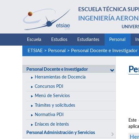
ESCUELA TÉCNICA SUP
INGENIERÍA AERON
UNIVER
Escuela
Estudios
Estudiantes
Personal
I
ETSIAE
>
Personal
>
Personal Docente e Investigador
Pe
Personal Docente e Investigador
Herramientas de Docencia
Concursos PDI
Menú de Servicios
Trámites y solicitudes
Normativa PDI
Este 
Enlaces de interés
aplic
Personal Administración y Servicios
Her