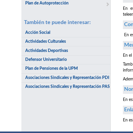
Plan de Autoprotección
En e
telee
También te puede interesar:
Con
Acción Social
En es
Actividades Culturales
Men
Actividades Deportivas
En el
Defensor Universitario
Tambi
Plan de Pensiones de la UPM
infor
Asociaciones Sindicales y Representación PDI
Ademá
Asociaciones Sindicales y Representación PAS
Nor
En es
Enl
En es