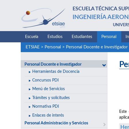
ESCUELA TÉCNICA SUP
INGENIERÍA AERON
UNIVER
Escuela
Estudios
Estudiantes
Personal
I
ETSIAE
>
Personal
>
Personal Docente e Investigador
Pe
Personal Docente e Investigador
Herramientas de Docencia
Concursos PDI
Menú de Servicios
Trámites y solicitudes
Normativa PDI
Este 
Enlaces de interés
aplic
Personal Administración y Servicios
Her