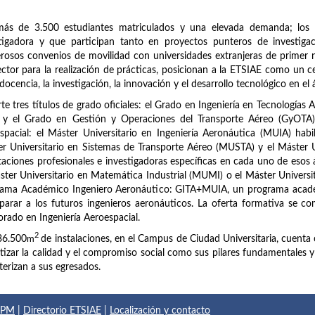
más de 3.500 estudiantes matriculados y una elevada demanda; los 
stigadora y que participan tanto en proyectos punteros de investig
osos convenios de movilidad con universidades extranjeras de primer n
ector para la realización de prácticas, posicionan a la ETSIAE como un c
 docencia, la investigación, la innovación y el desarrollo tecnológico en el 
te tres títulos de grado oficiales: el Grado en Ingeniería en Tecnologías 
 y el Grado en Gestión y Operaciones del Transporte Aéreo (GyOTA). 
spacial: el Máster Universitario en Ingeniería Aeronáutica (MUIA) habi
r Universitario en Sistemas de Transporte Aéreo (MUSTA) y el Máster 
taciones profesionales e investigadoras específicas en cada uno de esos
ster Universitario en Matemática Industrial (MUMI) o el Máster Universi
rama Académico Ingeniero Aeronáutico: GITA+MUIA, un programa acadé
parar a los futuros ingenieros aeronáuticos. La oferta formativa se com
rado en Ingeniería Aeroespacial.
2
36.500
m
de instalaciones, en el Campus de Ciudad Universitaria, cuenta 
tizar la calidad y el compromiso social como sus pilares fundamentales y el
terizan a sus egresados.
 UPM
|
Directorio ETSIAE
|
Localización y contacto