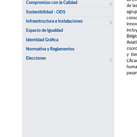
Compromiso con la Calidad
de la
agrup
Sostenibilidad - ODS
conso
Infraestructura e Instalaciones
innov
inclu
Espacio de Igualdad
Bélgi
Identidad Gráfica
Avia
coord
Normativa y Reglamentos
y tie
Elecciones
L'Aca
human
pasan