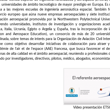
s universidades de ámbito tecnológico de mayor prestigio en Europa. E
a a las mejores escuelas de ingeniería aeronáutica espacial. También 
rcio europeo que aúna nueve empresas aeroespaciales y siete instituci
ación aeroespacial promovida por la Northwestern Polytechnical Univ
yendo universidades, institutos de investigación y organizaciones aca
ca, Italia, Ucrania, Egipto o Argelia y, España, tras la incorporación 
tion and Aerospace Education), un consorcio de más de 20 universid
inada, sobre temas de interés para la Organización de Aviación Civil Inter
ne como objetivo desarrollar iniciativas de colaboración para atraer y
démie de l'air et de l'espace (AAE) francesa, que busca favorecer el desa
as de alta calidad en el ámbito aeroespacial, reuniendo a profesionales 
do por investigadores, directivos, pilotos, médico, abogados, economistas, 
Vídeo presentación ETS