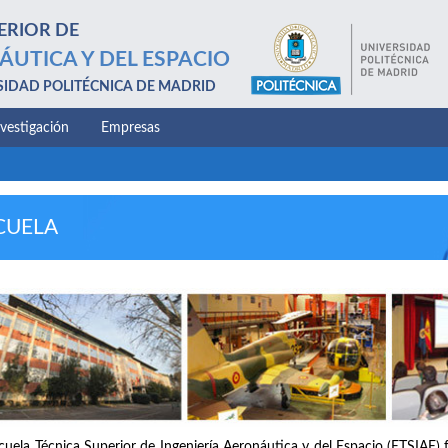
ERIOR DE
ÁUTICA Y DEL ESPACIO
SIDAD POLITÉCNICA DE MADRID
nvestigación
Empresas
CUELA
cuela Técnica Superior de Ingeniería Aeronáutica y del Espacio (ETSIAE) 