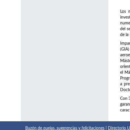
Los 
inve
numer
del s
de la
Impar
(GIA)
aeroe
Máste
orien
el Má
Prog
a pre
Docto
Con 
garan
carac
Buzón de quejas, sugerencias y felicitaciones
|
Directorio