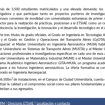
más de 3.500 estudiantes matriculados y una elevada demanda; los 
stigadora y que participan tanto en proyectos punteros de investig
osos convenios de movilidad con universidades extranjeras de primer n
ector para la realización de prácticas, posicionan a la ETSIAE como un c
 docencia, la investigación, la innovación y el desarrollo tecnológico en el 
te tres títulos de grado oficiales: el Grado en Ingeniería en Tecnologías 
 y el Grado en Gestión y Operaciones del Transporte Aéreo (GyOTA). 
spacial: el Máster Universitario en Ingeniería Aeronáutica (MUIA) habi
r Universitario en Sistemas de Transporte Aéreo (MUSTA) y el Máster 
taciones profesionales e investigadoras específicas en cada uno de esos
ster Universitario en Matemática Industrial (MUMI) o el Máster Universi
rama Académico Ingeniero Aeronáutico: GITA+MUIA, un programa acadé
parar a los futuros ingenieros aeronáuticos. La oferta formativa se com
rado en Ingeniería Aeroespacial.
2
36.500
m
de instalaciones, en el Campus de Ciudad Universitaria, cuenta 
tizar la calidad y el compromiso social como sus pilares fundamentales y el
terizan a sus egresados.
 UPM
|
Directorio ETSIAE
|
Localización y contacto