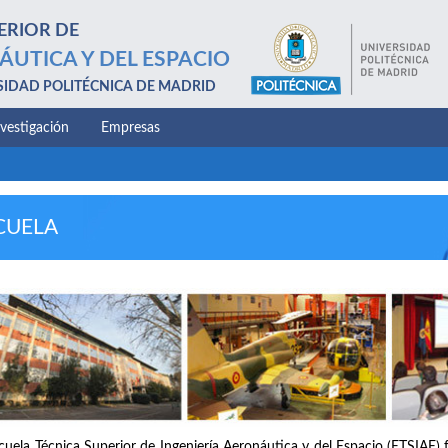
ERIOR DE
ÁUTICA Y DEL ESPACIO
SIDAD POLITÉCNICA DE MADRID
nvestigación
Empresas
CUELA
cuela Técnica Superior de Ingeniería Aeronáutica y del Espacio (ETSIAE) 