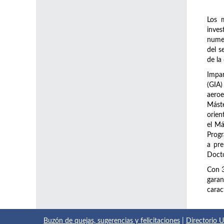
Los 
inve
numer
del s
de la
Impar
(GIA)
aeroe
Máste
orien
el Má
Prog
a pre
Docto
Con 
garan
carac
Buzón de quejas, sugerencias y felicitaciones
|
Directorio