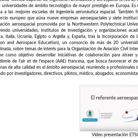
s universidades de ámbito tecnológico de mayor prestigio en Europa. E
a a las mejores escuelas de ingeniería aeronáutica espacial. También 
rcio europeo que aúna nueve empresas aeroespaciales y siete instituci
ación aeroespacial promovida por la Northwestern Polytechnical Univ
yendo universidades, institutos de investigación y organizaciones aca
ca, Italia, Ucrania, Egipto o Argelia y, España, tras la incorporación 
tion and Aerospace Education), un consorcio de más de 20 universid
inada, sobre temas de interés para la Organización de Aviación Civil Inter
ne como objetivo desarrollar iniciativas de colaboración para atraer y
démie de l'air et de l'espace (AAE) francesa, que busca favorecer el desa
as de alta calidad en el ámbito aeroespacial, reuniendo a profesionales 
do por investigadores, directivos, pilotos, médico, abogados, economistas, 
Vídeo presentación ETS