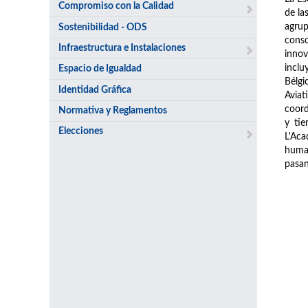
Compromiso con la Calidad
de la
agrup
Sostenibilidad - ODS
conso
Infraestructura e Instalaciones
innov
inclu
Espacio de Igualdad
Bélgi
Identidad Gráfica
Avia
coord
Normativa y Reglamentos
y tie
Elecciones
L'Aca
human
pasan