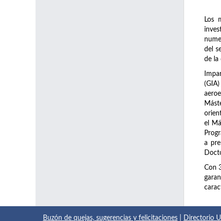
Los 
inve
numer
del s
de la
Impar
(GIA)
aeroe
Máste
orien
el Má
Prog
a pre
Docto
Con 
garan
carac
Buzón de quejas, sugerencias y felicitaciones
|
Directorio