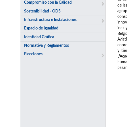
Compromiso con la Calidad
de la
agrup
Sostenibilidad - ODS
conso
Infraestructura e Instalaciones
innov
inclu
Espacio de Igualdad
Bélgi
Identidad Gráfica
Avia
coord
Normativa y Reglamentos
y tie
Elecciones
L'Aca
human
pasan