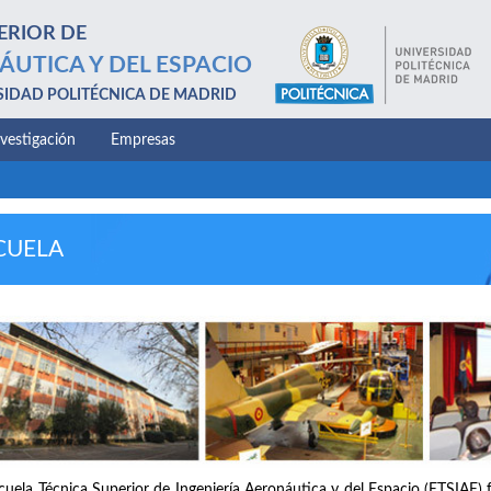
ERIOR DE
ÁUTICA Y DEL ESPACIO
SIDAD POLITÉCNICA DE MADRID
nvestigación
Empresas
CUELA
cuela Técnica Superior de Ingeniería Aeronáutica y del Espacio (ETSIAE) 