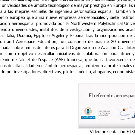
s universidades de ámbito tecnológico de mayor prestigio en Europa. E
a a las mejores escuelas de ingeniería aeronáutica espacial. También 
rcio europeo que aúna nueve empresas aeroespaciales y siete instituci
ación aeroespacial promovida por la Northwestern Polytechnical Univ
yendo universidades, institutos de investigación y organizaciones aca
ca, Italia, Ucrania, Egipto o Argelia y, España, tras la incorporación 
tion and Aerospace Education), un consorcio de más de 20 universid
inada, sobre temas de interés para la Organización de Aviación Civil Inter
ne como objetivo desarrollar iniciativas de colaboración para atraer y
démie de l'air et de l'espace (AAE) francesa, que busca favorecer el desa
as de alta calidad en el ámbito aeroespacial, reuniendo a profesionales 
do por investigadores, directivos, pilotos, médico, abogados, economistas, 
Vídeo presentación ETS