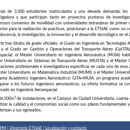
más de 3.500 estudiantes matriculados y una elevada demanda; los 
stigadora y que participan tanto en proyectos punteros de investig
osos convenios de movilidad con universidades extranjeras de primer n
ector para la realización de prácticas, posicionan a la ETSIAE como un c
 docencia, la investigación, la innovación y el desarrollo tecnológico en el 
te tres títulos de grado oficiales: el Grado en Ingeniería en Tecnologías 
 y el Grado en Gestión y Operaciones del Transporte Aéreo (GyOTA). 
spacial: el Máster Universitario en Ingeniería Aeronáutica (MUIA) habi
r Universitario en Sistemas de Transporte Aéreo (MUSTA) y el Máster 
taciones profesionales e investigadoras específicas en cada uno de esos
ster Universitario en Matemática Industrial (MUMI) o el Máster Universi
rama Académico Ingeniero Aeronáutico: GITA+MUIA, un programa acadé
parar a los futuros ingenieros aeronáuticos. La oferta formativa se com
rado en Ingeniería Aeroespacial.
2
36.500
m
de instalaciones, en el Campus de Ciudad Universitaria, cuenta 
tizar la calidad y el compromiso social como sus pilares fundamentales y el
terizan a sus egresados.
 UPM
|
Directorio ETSIAE
|
Localización y contacto