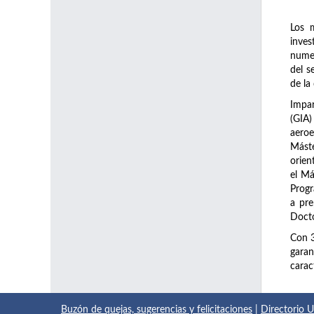
Los 
inve
numer
del s
de la
Impar
(GIA)
aeroe
Máste
orien
el Má
Prog
a pre
Docto
Con 
garan
carac
Buzón de quejas, sugerencias y felicitaciones
|
Directorio