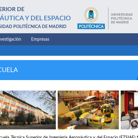
ERIOR DE
ÁUTICA Y DEL ESPACIO
SIDAD POLITÉCNICA DE MADRID
nvestigación
Empresas
CUELA
cuela Técnica Superior de Ingeniería Aeronáutica y del Espacio (ETSIAE) 