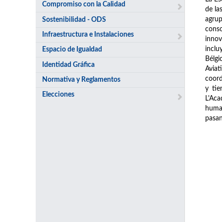
Compromiso con la Calidad
de la
agrup
Sostenibilidad - ODS
conso
Infraestructura e Instalaciones
innov
inclu
Espacio de Igualdad
Bélgi
Identidad Gráfica
Avia
coord
Normativa y Reglamentos
y tie
Elecciones
L'Aca
human
pasan