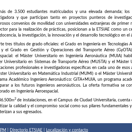
más de 3.500 estudiantes matriculados y una elevada demanda; los 
stigadora y que participan tanto en proyectos punteros de investig
osos convenios de movilidad con universidades extranjeras de primer n
ector para la realización de prácticas, posicionan a la ETSIAE como un c
 docencia, la investigación, la innovación y el desarrollo tecnológico en el 
te tres títulos de grado oficiales: el Grado en Ingeniería en Tecnologías 
 y el Grado en Gestión y Operaciones del Transporte Aéreo (GyOTA). 
spacial: el Máster Universitario en Ingeniería Aeronáutica (MUIA) habi
r Universitario en Sistemas de Transporte Aéreo (MUSTA) y el Máster 
taciones profesionales e investigadoras específicas en cada uno de esos
ster Universitario en Matemática Industrial (MUMI) o el Máster Universi
rama Académico Ingeniero Aeronáutico: GITA+MUIA, un programa acadé
parar a los futuros ingenieros aeronáuticos. La oferta formativa se com
rado en Ingeniería Aeroespacial.
2
36.500
m
de instalaciones, en el Campus de Ciudad Universitaria, cuenta 
tizar la calidad y el compromiso social como sus pilares fundamentales y el
terizan a sus egresados.
 UPM
|
Directorio ETSIAE
|
Localización y contacto