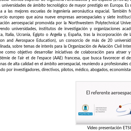
s universidades de ámbito tecnológico de mayor prestigio en Europa. E
a a las mejores escuelas de ingeniería aeronáutica espacial. También 
rcio europeo que aúna nueve empresas aeroespaciales y siete instituci
ación aeroespacial promovida por la Northwestern Polytechnical Univ
yendo universidades, institutos de investigación y organizaciones aca
ca, Italia, Ucrania, Egipto o Argelia y, España, tras la incorporación 
tion and Aerospace Education), un consorcio de más de 20 universid
inada, sobre temas de interés para la Organización de Aviación Civil Inter
ne como objetivo desarrollar iniciativas de colaboración para atraer y
démie de l'air et de l'espace (AAE) francesa, que busca favorecer el desa
as de alta calidad en el ámbito aeroespacial, reuniendo a profesionales 
do por investigadores, directivos, pilotos, médico, abogados, economistas, 
Vídeo presentación ETS