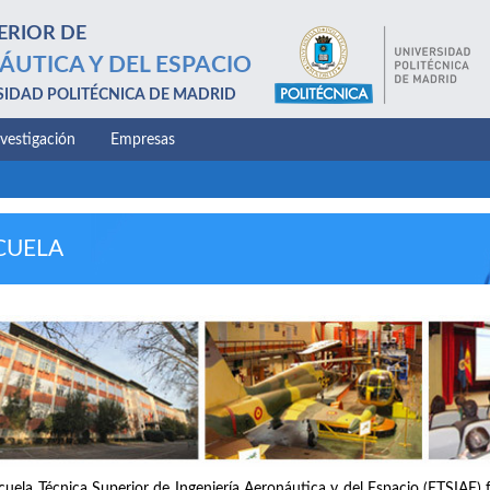
ERIOR DE
ÁUTICA Y DEL ESPACIO
SIDAD POLITÉCNICA DE MADRID
nvestigación
Empresas
CUELA
cuela Técnica Superior de Ingeniería Aeronáutica y del Espacio (ETSIAE) 