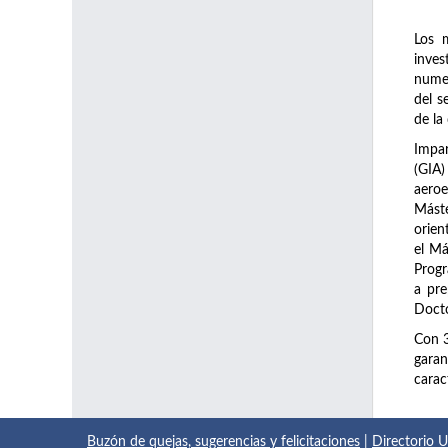
Los 
inve
numer
del s
de la
Impar
(GIA)
aeroe
Máste
orien
el Má
Prog
a pre
Docto
Con 
garan
carac
Buzón de quejas, sugerencias y felicitaciones
|
Directorio