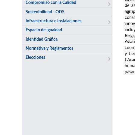
Compromiso con la Calidad
de la
agrup
Sostenibilidad - ODS
conso
Infraestructura e Instalaciones
innov
inclu
Espacio de Igualdad
Bélgi
Identidad Gráfica
Avia
coord
Normativa y Reglamentos
y tie
Elecciones
L'Aca
human
pasan