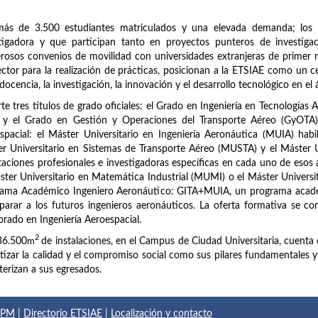
más de 3.500 estudiantes matriculados y una elevada demanda; los 
stigadora y que participan tanto en proyectos punteros de investig
osos convenios de movilidad con universidades extranjeras de primer n
ector para la realización de prácticas, posicionan a la ETSIAE como un c
 docencia, la investigación, la innovación y el desarrollo tecnológico en el 
te tres títulos de grado oficiales: el Grado en Ingeniería en Tecnologías 
 y el Grado en Gestión y Operaciones del Transporte Aéreo (GyOTA). 
spacial: el Máster Universitario en Ingeniería Aeronáutica (MUIA) habi
r Universitario en Sistemas de Transporte Aéreo (MUSTA) y el Máster 
taciones profesionales e investigadoras específicas en cada uno de esos
ster Universitario en Matemática Industrial (MUMI) o el Máster Universi
rama Académico Ingeniero Aeronáutico: GITA+MUIA, un programa acadé
parar a los futuros ingenieros aeronáuticos. La oferta formativa se com
rado en Ingeniería Aeroespacial.
2
36.500
m
de instalaciones, en el Campus de Ciudad Universitaria, cuenta 
tizar la calidad y el compromiso social como sus pilares fundamentales y el
terizan a sus egresados.
 UPM
|
Directorio ETSIAE
|
Localización y contacto