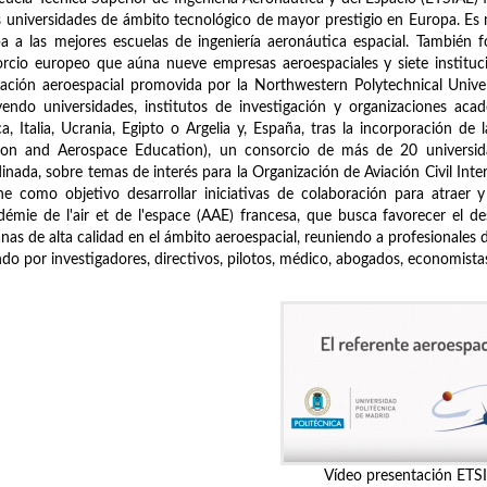
s universidades de ámbito tecnológico de mayor prestigio en Europa. E
a a las mejores escuelas de ingeniería aeronáutica espacial. También 
rcio europeo que aúna nueve empresas aeroespaciales y siete instituci
ación aeroespacial promovida por la Northwestern Polytechnical Univ
yendo universidades, institutos de investigación y organizaciones aca
ca, Italia, Ucrania, Egipto o Argelia y, España, tras la incorporación 
tion and Aerospace Education), un consorcio de más de 20 universid
inada, sobre temas de interés para la Organización de Aviación Civil Inter
ne como objetivo desarrollar iniciativas de colaboración para atraer y
démie de l'air et de l'espace (AAE) francesa, que busca favorecer el desa
as de alta calidad en el ámbito aeroespacial, reuniendo a profesionales 
do por investigadores, directivos, pilotos, médico, abogados, economistas, 
Vídeo presentación ETS