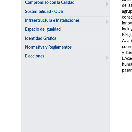
Compromiso con la Calidad
de la
agrup
Sostenibilidad - ODS
conso
Infraestructura e Instalaciones
innov
inclu
Espacio de Igualdad
Bélgi
Identidad Gráfica
Avia
coord
Normativa y Reglamentos
y tie
Elecciones
L'Aca
human
pasan