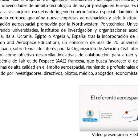
s universidades de ámbito tecnológico de mayor prestigio en Europa. E
a a las mejores escuelas de ingeniería aeronáutica espacial. También 
rcio europeo que aúna nueve empresas aeroespaciales y siete instituci
ación aeroespacial promovida por la Northwestern Polytechnical Univ
yendo universidades, institutos de investigación y organizaciones aca
ca, Italia, Ucrania, Egipto o Argelia y, España, tras la incorporación 
tion and Aerospace Education), un consorcio de más de 20 universid
inada, sobre temas de interés para la Organización de Aviación Civil Inter
ne como objetivo desarrollar iniciativas de colaboración para atraer y
démie de l'air et de l'espace (AAE) francesa, que busca favorecer el desa
as de alta calidad en el ámbito aeroespacial, reuniendo a profesionales 
do por investigadores, directivos, pilotos, médico, abogados, economistas, 
Vídeo presentación ETS