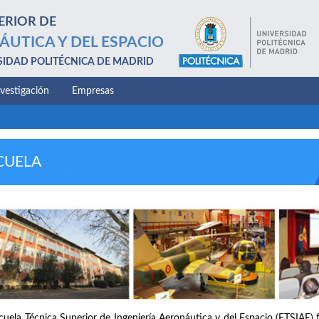
ERIOR DE
ÁUTICA Y DEL ESPACIO
SIDAD POLITÉCNICA DE MADRID
nvestigación
Empresas
CUELA
cuela Técnica Superior de Ingeniería Aeronáutica y del Espacio (ETSIAE) 