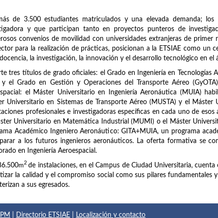
más de 3.500 estudiantes matriculados y una elevada demanda; los 
stigadora y que participan tanto en proyectos punteros de investig
osos convenios de movilidad con universidades extranjeras de primer n
ector para la realización de prácticas, posicionan a la ETSIAE como un c
 docencia, la investigación, la innovación y el desarrollo tecnológico en el 
te tres títulos de grado oficiales: el Grado en Ingeniería en Tecnologías 
 y el Grado en Gestión y Operaciones del Transporte Aéreo (GyOTA). 
spacial: el Máster Universitario en Ingeniería Aeronáutica (MUIA) habi
r Universitario en Sistemas de Transporte Aéreo (MUSTA) y el Máster 
taciones profesionales e investigadoras específicas en cada uno de esos
ster Universitario en Matemática Industrial (MUMI) o el Máster Universi
rama Académico Ingeniero Aeronáutico: GITA+MUIA, un programa acadé
parar a los futuros ingenieros aeronáuticos. La oferta formativa se com
rado en Ingeniería Aeroespacial.
2
36.500
m
de instalaciones, en el Campus de Ciudad Universitaria, cuenta 
tizar la calidad y el compromiso social como sus pilares fundamentales y el
terizan a sus egresados.
 UPM
|
Directorio ETSIAE
|
Localización y contacto