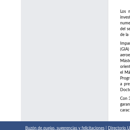
Los 
inve
numer
del s
de la
Impar
(GIA)
aeroe
Máste
orien
el Má
Prog
a pre
Docto
Con 
garan
carac
Buzón de quejas, sugerencias y felicitaciones
|
Directorio