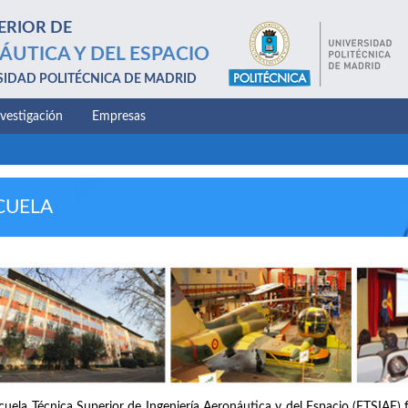
ERIOR DE
ÁUTICA Y DEL ESPACIO
SIDAD POLITÉCNICA DE MADRID
nvestigación
Empresas
CUELA
cuela Técnica Superior de Ingeniería Aeronáutica y del Espacio (ETSIAE) 