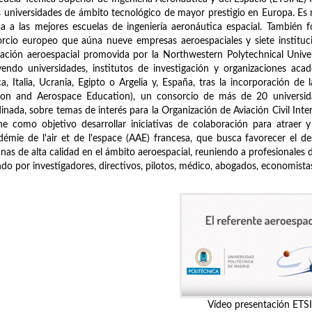
s universidades de ámbito tecnológico de mayor prestigio en Europa. E
a a las mejores escuelas de ingeniería aeronáutica espacial. También 
rcio europeo que aúna nueve empresas aeroespaciales y siete instituci
ación aeroespacial promovida por la Northwestern Polytechnical Univ
yendo universidades, institutos de investigación y organizaciones aca
ca, Italia, Ucrania, Egipto o Argelia y, España, tras la incorporación 
tion and Aerospace Education), un consorcio de más de 20 universid
inada, sobre temas de interés para la Organización de Aviación Civil Inter
ne como objetivo desarrollar iniciativas de colaboración para atraer y
démie de l'air et de l'espace (AAE) francesa, que busca favorecer el desa
as de alta calidad en el ámbito aeroespacial, reuniendo a profesionales 
do por investigadores, directivos, pilotos, médico, abogados, economistas, 
Vídeo presentación ETS