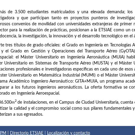
más de 3.500 estudiantes matriculados y una elevada demanda; los 
stigadora y que participan tanto en proyectos punteros de investig
osos convenios de movilidad con universidades extranjeras de primer n
ector para la realización de prácticas, posicionan a la ETSIAE como un c
 docencia, la investigación, la innovación y el desarrollo tecnológico en el 
te tres títulos de grado oficiales: el Grado en Ingeniería en Tecnologías 
 y el Grado en Gestión y Operaciones del Transporte Aéreo (GyOTA). 
spacial: el Máster Universitario en Ingeniería Aeronáutica (MUIA) habi
r Universitario en Sistemas de Transporte Aéreo (MUSTA) y el Máster 
taciones profesionales e investigadoras específicas en cada uno de esos
ster Universitario en Matemática Industrial (MUMI) o el Máster Universi
rama Académico Ingeniero Aeronáutico: GITA+MUIA, un programa acadé
parar a los futuros ingenieros aeronáuticos. La oferta formativa se com
rado en Ingeniería Aeroespacial.
2
36.500
m
de instalaciones, en el Campus de Ciudad Universitaria, cuenta 
tizar la calidad y el compromiso social como sus pilares fundamentales y el
terizan a sus egresados.
 UPM
|
Directorio ETSIAE
|
Localización y contacto