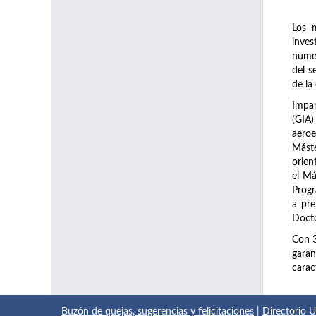
Los 
inve
numer
del s
de la
Impar
(GIA)
aeroe
Máste
orien
el Má
Prog
a pre
Docto
Con 
garan
carac
Buzón de quejas, sugerencias y felicitaciones
|
Directorio