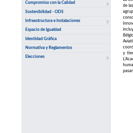
Compromiso con la Calidad
de la
agrup
Sostenibilidad - ODS
conso
Infraestructura e Instalaciones
innov
inclu
Espacio de Igualdad
Bélgi
Identidad Gráfica
Avia
coord
Normativa y Reglamentos
y tie
Elecciones
L'Aca
human
pasan