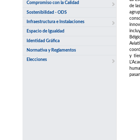
Compromiso con la Calidad
de la
agrup
Sostenibilidad - ODS
conso
Infraestructura e Instalaciones
innov
inclu
Espacio de Igualdad
Bélgi
Identidad Gráfica
Avia
coord
Normativa y Reglamentos
y tie
Elecciones
L'Aca
human
pasan