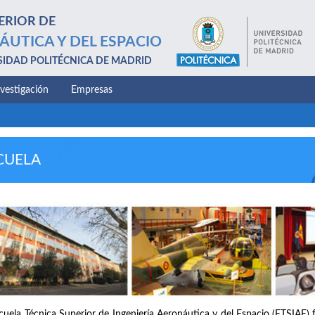
ERIOR DE
ÁUTICA Y DEL ESPACIO
SIDAD POLITÉCNICA DE MADRID
nvestigación
Empresas
CUELA
cuela Técnica Superior de Ingeniería Aeronáutica y del Espacio (ETSIAE) 