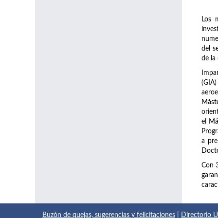
Los 
inve
numer
del s
de la
Impar
(GIA)
aeroe
Máste
orien
el Má
Prog
a pre
Docto
Con 
garan
carac
Buzón de quejas, sugerencias y felicitaciones
|
Directorio