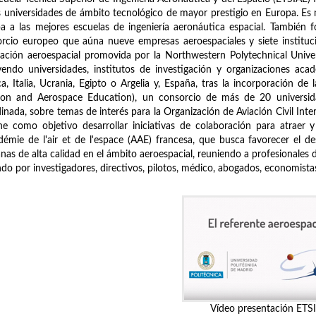
s universidades de ámbito tecnológico de mayor prestigio en Europa. E
a a las mejores escuelas de ingeniería aeronáutica espacial. También 
rcio europeo que aúna nueve empresas aeroespaciales y siete instituci
ación aeroespacial promovida por la Northwestern Polytechnical Univ
yendo universidades, institutos de investigación y organizaciones aca
ca, Italia, Ucrania, Egipto o Argelia y, España, tras la incorporación 
tion and Aerospace Education), un consorcio de más de 20 universid
inada, sobre temas de interés para la Organización de Aviación Civil Inter
ne como objetivo desarrollar iniciativas de colaboración para atraer y
démie de l'air et de l'espace (AAE) francesa, que busca favorecer el desa
as de alta calidad en el ámbito aeroespacial, reuniendo a profesionales 
do por investigadores, directivos, pilotos, médico, abogados, economistas, 
Vídeo presentación ETS