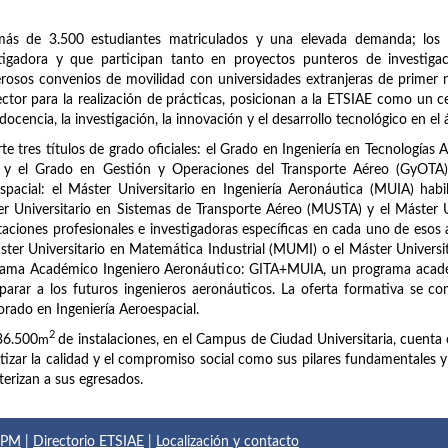
más de 3.500 estudiantes matriculados y una elevada demanda; los 
stigadora y que participan tanto en proyectos punteros de investig
osos convenios de movilidad con universidades extranjeras de primer n
ector para la realización de prácticas, posicionan a la ETSIAE como un c
 docencia, la investigación, la innovación y el desarrollo tecnológico en el 
te tres títulos de grado oficiales: el Grado en Ingeniería en Tecnologías 
 y el Grado en Gestión y Operaciones del Transporte Aéreo (GyOTA). 
spacial: el Máster Universitario en Ingeniería Aeronáutica (MUIA) habi
r Universitario en Sistemas de Transporte Aéreo (MUSTA) y el Máster 
taciones profesionales e investigadoras específicas en cada uno de esos
ster Universitario en Matemática Industrial (MUMI) o el Máster Universi
rama Académico Ingeniero Aeronáutico: GITA+MUIA, un programa acadé
parar a los futuros ingenieros aeronáuticos. La oferta formativa se com
rado en Ingeniería Aeroespacial.
2
36.500
m
de instalaciones, en el Campus de Ciudad Universitaria, cuenta 
tizar la calidad y el compromiso social como sus pilares fundamentales y el
terizan a sus egresados.
 UPM
|
Directorio ETSIAE
|
Localización y contacto