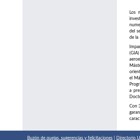
Los 
inve
numer
del s
de la
Impar
(GIA)
aeroe
Máste
orien
el Má
Prog
a pre
Docto
Con 
garan
carac
Buzón de quejas, sugerencias y felicitaciones
|
Directorio