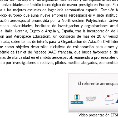
s universidades de ámbito tecnológico de mayor prestigio en Europa. E
a a las mejores escuelas de ingeniería aeronáutica espacial. También 
rcio europeo que aúna nueve empresas aeroespaciales y siete instituci
ación aeroespacial promovida por la Northwestern Polytechnical Univ
yendo universidades, institutos de investigación y organizaciones aca
ca, Italia, Ucrania, Egipto o Argelia y, España, tras la incorporación 
tion and Aerospace Education), un consorcio de más de 20 universid
inada, sobre temas de interés para la Organización de Aviación Civil Inter
ne como objetivo desarrollar iniciativas de colaboración para atraer y
démie de l'air et de l'espace (AAE) francesa, que busca favorecer el desa
as de alta calidad en el ámbito aeroespacial, reuniendo a profesionales 
do por investigadores, directivos, pilotos, médico, abogados, economistas, 
Vídeo presentación ETS