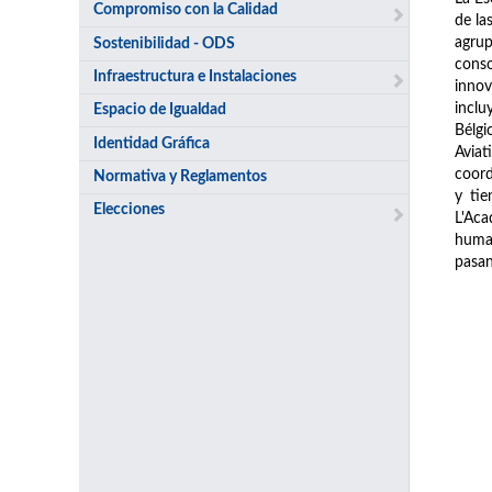
Compromiso con la Calidad
de la
agrup
Sostenibilidad - ODS
conso
Infraestructura e Instalaciones
innov
inclu
Espacio de Igualdad
Bélgi
Identidad Gráfica
Avia
coord
Normativa y Reglamentos
y tie
Elecciones
L'Aca
human
pasan