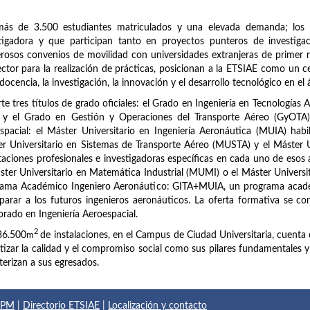
más de 3.500 estudiantes matriculados y una elevada demanda; los 
stigadora y que participan tanto en proyectos punteros de investig
osos convenios de movilidad con universidades extranjeras de primer n
ector para la realización de prácticas, posicionan a la ETSIAE como un c
 docencia, la investigación, la innovación y el desarrollo tecnológico en el 
te tres títulos de grado oficiales: el Grado en Ingeniería en Tecnologías 
 y el Grado en Gestión y Operaciones del Transporte Aéreo (GyOTA). 
spacial: el Máster Universitario en Ingeniería Aeronáutica (MUIA) habi
r Universitario en Sistemas de Transporte Aéreo (MUSTA) y el Máster 
taciones profesionales e investigadoras específicas en cada uno de esos
ster Universitario en Matemática Industrial (MUMI) o el Máster Universi
rama Académico Ingeniero Aeronáutico: GITA+MUIA, un programa acadé
parar a los futuros ingenieros aeronáuticos. La oferta formativa se com
rado en Ingeniería Aeroespacial.
2
36.500
m
de instalaciones, en el Campus de Ciudad Universitaria, cuenta 
tizar la calidad y el compromiso social como sus pilares fundamentales y el
terizan a sus egresados.
 UPM
|
Directorio ETSIAE
|
Localización y contacto