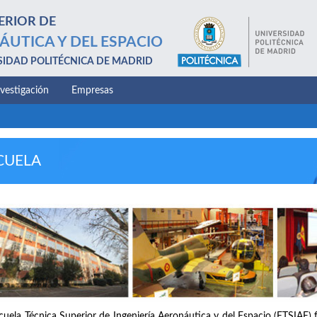
ERIOR DE
ÁUTICA Y DEL ESPACIO
SIDAD POLITÉCNICA DE MADRID
nvestigación
Empresas
CUELA
cuela Técnica Superior de Ingeniería Aeronáutica y del Espacio (ETSIAE) 