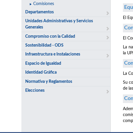
Comisiones
Equ
Departamentos
El Eq
Unidades Administrativas y Servicios
Generales
Con
Compromiso con la Calidad
El Co
Sostenibilidad - ODS
La na
la U
Infraestructura e Instalaciones
Com
Espacio de Igualdad
Identidad Gráfica
La Co
Normativa y Reglamentos
Su co
de la
Elecciones
Com
Ademá
comi
compe