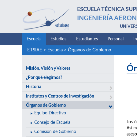
ESCUELA TÉCNICA SUP
INGENIERÍA AERON
UNIVER
Escuela
Estudios
Estudiantes
Personal
I
ETSIAE
>
Escuela
>
Órganos de Gobierno
Ór
Misión, Visión y Valores
¿Por qué elegirnos?
Historia
Institutos y Centros de Investigación
Órganos de Gobierno
Equipo Directivo
Los ó
Consejo de Escuela
Así m
Comisión de Gobierno
aseso