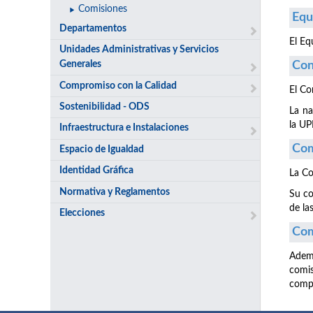
Comisiones
Equ
Departamentos
El Eq
Unidades Administrativas y Servicios
Generales
Con
Compromiso con la Calidad
El Co
Sostenibilidad - ODS
La na
la U
Infraestructura e Instalaciones
Com
Espacio de Igualdad
Identidad Gráfica
La Co
Normativa y Reglamentos
Su co
de la
Elecciones
Com
Ademá
comi
compe