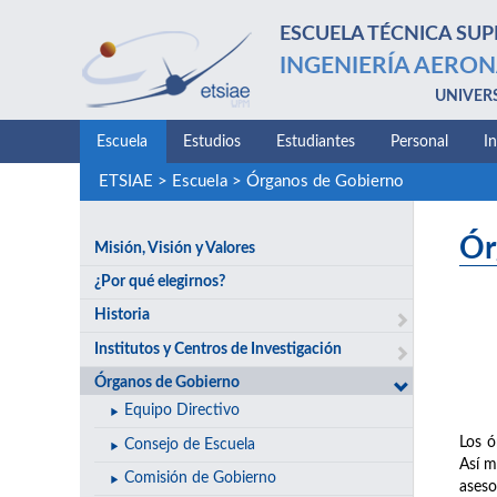
ESCUELA TÉCNICA SUP
INGENIERÍA AERON
UNIVER
Escuela
Estudios
Estudiantes
Personal
I
ETSIAE
>
Escuela
>
Órganos de Gobierno
Ór
Misión, Visión y Valores
¿Por qué elegirnos?
Historia
Institutos y Centros de Investigación
Órganos de Gobierno
Equipo Directivo
Los ó
Consejo de Escuela
Así m
Comisión de Gobierno
aseso