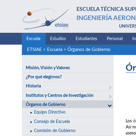
ESCUELA TÉCNICA SUP
INGENIERÍA AERON
UNIVER
Escuela
Estudios
Estudiantes
Personal
I
ETSIAE
>
Escuela
>
Órganos de Gobierno
Ór
Misión, Visión y Valores
¿Por qué elegirnos?
Historia
Institutos y Centros de Investigación
Órganos de Gobierno
Equipo Directivo
Los ó
Consejo de Escuela
Así m
Comisión de Gobierno
aseso