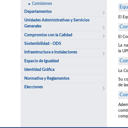
Comisiones
Equ
Departamentos
El Eq
Unidades Administrativas y Servicios
Generales
Con
Compromiso con la Calidad
El Co
Sostenibilidad - ODS
La na
la U
Infraestructura e Instalaciones
Com
Espacio de Igualdad
Identidad Gráfica
La Co
Normativa y Reglamentos
Su co
de la
Elecciones
Com
Ademá
comi
compe