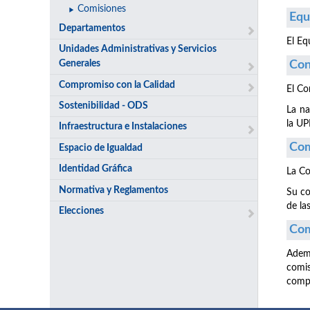
Comisiones
Equ
Departamentos
El Eq
Unidades Administrativas y Servicios
Generales
Con
Compromiso con la Calidad
El Co
Sostenibilidad - ODS
La na
la U
Infraestructura e Instalaciones
Com
Espacio de Igualdad
Identidad Gráfica
La Co
Normativa y Reglamentos
Su co
de la
Elecciones
Com
Ademá
comi
compe