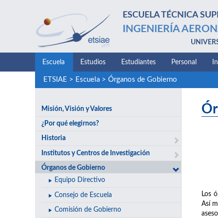
ESCUELA TÉCNICA SUP
INGENIERÍA AERON
UNIVER
Escuela
Estudios
Estudiantes
Personal
I
ETSIAE
>
Escuela
>
Órganos de Gobierno
Ór
Misión, Visión y Valores
¿Por qué elegirnos?
Historia
Institutos y Centros de Investigación
Órganos de Gobierno
Equipo Directivo
Los ó
Consejo de Escuela
Así m
Comisión de Gobierno
aseso