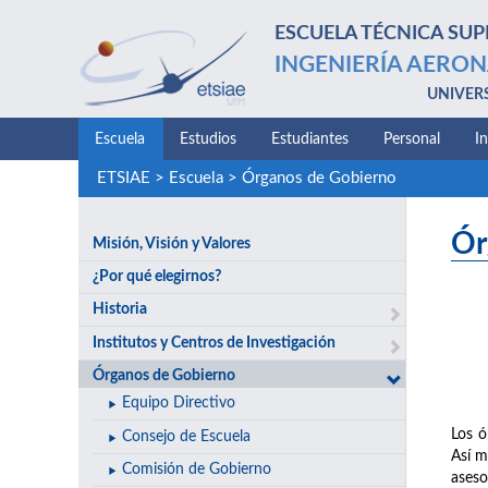
ESCUELA TÉCNICA SUP
INGENIERÍA AERON
UNIVER
Escuela
Estudios
Estudiantes
Personal
I
ETSIAE
>
Escuela
>
Órganos de Gobierno
Ór
Misión, Visión y Valores
¿Por qué elegirnos?
Historia
Institutos y Centros de Investigación
Órganos de Gobierno
Equipo Directivo
Los ó
Consejo de Escuela
Así m
Comisión de Gobierno
aseso