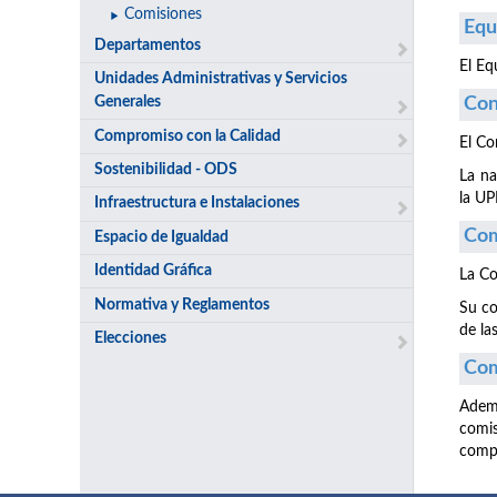
Comisiones
Equ
Departamentos
El Eq
Unidades Administrativas y Servicios
Generales
Con
Compromiso con la Calidad
El Co
Sostenibilidad - ODS
La na
la U
Infraestructura e Instalaciones
Com
Espacio de Igualdad
Identidad Gráfica
La Co
Normativa y Reglamentos
Su co
de la
Elecciones
Com
Ademá
comi
compe