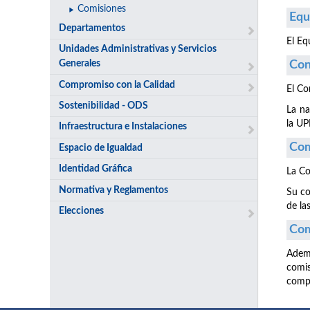
Comisiones
Equ
Departamentos
El Eq
Unidades Administrativas y Servicios
Generales
Con
Compromiso con la Calidad
El Co
Sostenibilidad - ODS
La na
la U
Infraestructura e Instalaciones
Com
Espacio de Igualdad
Identidad Gráfica
La Co
Normativa y Reglamentos
Su co
de la
Elecciones
Com
Ademá
comi
compe