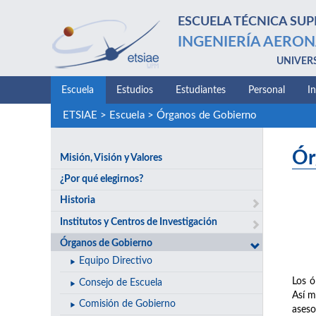
ESCUELA TÉCNICA SUP
INGENIERÍA AERON
UNIVER
Escuela
Estudios
Estudiantes
Personal
I
ETSIAE
>
Escuela
>
Órganos de Gobierno
Ór
Misión, Visión y Valores
¿Por qué elegirnos?
Historia
Institutos y Centros de Investigación
Órganos de Gobierno
Equipo Directivo
Los ó
Consejo de Escuela
Así m
Comisión de Gobierno
aseso