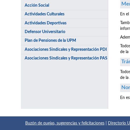
Men
Acción Social
Actividades Culturales
En el
Tambi
Actividades Deportivas
infor
Defensor Universitario
Ademá
Plan de Pensiones de la UPM
Todos
Asociaciones Sindicales y Representación PDI
de la
Asociaciones Sindicales y Representación PAS
Trá
Todos
de la
Nor
En es
Buzón de quejas, sugerencias y felicitaciones
|
Directorio