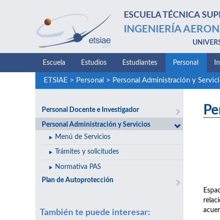
ESCUELA TÉCNICA SUP
INGENIERÍA AERON
UNIVER
Escuela
Estudios
Estudiantes
Personal
I
ETSIAE
>
Personal
>
Personal Administración y Servic
Pe
Personal Docente e Investigador
Personal Administración y Servicios
Menú de Servicios
Trámites y solicitudes
Normativa PAS
Plan de Autoprotección
Espac
relac
acuer
También te puede interesar: