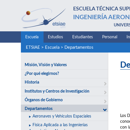
ESCUELA TÉCNICA SUP
INGENIERÍA AERON
UNIVER
Escuela
Estudios
Estudiantes
Personal
I
ETSIAE
>
Escuela
>
Departamentos
De
Misión, Visión y Valores
¿Por qué elegirnos?
Historia
Institutos y Centros de Investigación
Órganos de Gobierno
Departamentos
Los D
Aeronaves y Vehículos Espaciales
conoc
Física Aplicada a las Ingenierías
con l