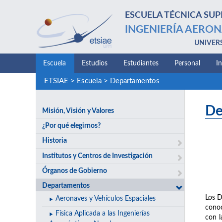
ESCUELA TÉCNICA SUP
INGENIERÍA AERON
UNIVER
Escuela
Estudios
Estudiantes
Personal
I
ETSIAE
>
Escuela
>
Departamentos
De
Misión, Visión y Valores
¿Por qué elegirnos?
Historia
Institutos y Centros de Investigación
Órganos de Gobierno
Departamentos
Los D
Aeronaves y Vehículos Espaciales
conoc
Física Aplicada a las Ingenierías
con l