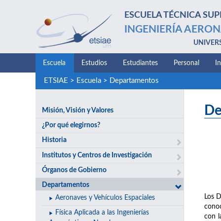
ESCUELA TÉCNICA SUP
INGENIERÍA AERON
UNIVER
Escuela
Estudios
Estudiantes
Personal
I
ETSIAE
>
Escuela
>
Departamentos
De
Misión, Visión y Valores
¿Por qué elegirnos?
Historia
Institutos y Centros de Investigación
Órganos de Gobierno
Departamentos
Los D
Aeronaves y Vehículos Espaciales
conoc
Física Aplicada a las Ingenierías
con l