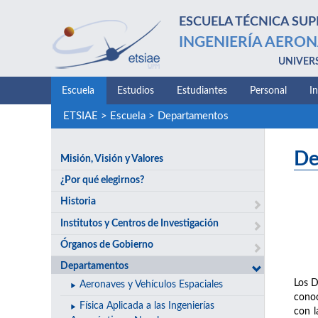
ESCUELA TÉCNICA SUP
INGENIERÍA AERON
UNIVER
Escuela
Estudios
Estudiantes
Personal
I
ETSIAE
>
Escuela
>
Departamentos
De
Misión, Visión y Valores
¿Por qué elegirnos?
Historia
Institutos y Centros de Investigación
Órganos de Gobierno
Departamentos
Los D
Aeronaves y Vehículos Espaciales
conoc
Física Aplicada a las Ingenierías
con l