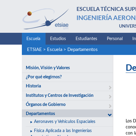
ESCUELA TÉCNICA SUP
INGENIERÍA AERON
UNIVER
Escuela
Estudios
Estudiantes
Personal
I
ETSIAE
>
Escuela
>
Departamentos
De
Misión, Visión y Valores
¿Por qué elegirnos?
Historia
Institutos y Centros de Investigación
Órganos de Gobierno
Departamentos
Los D
Aeronaves y Vehículos Espaciales
conoc
Física Aplicada a las Ingenierías
con l