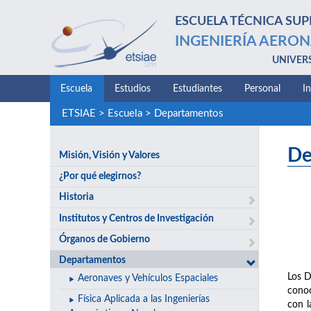
ESCUELA TÉCNICA SUP
INGENIERÍA AERON
UNIVER
Escuela
Estudios
Estudiantes
Personal
I
ETSIAE
>
Escuela
>
Departamentos
De
Misión, Visión y Valores
¿Por qué elegirnos?
Historia
Institutos y Centros de Investigación
Órganos de Gobierno
Departamentos
Los D
Aeronaves y Vehículos Espaciales
conoc
Física Aplicada a las Ingenierías
con l