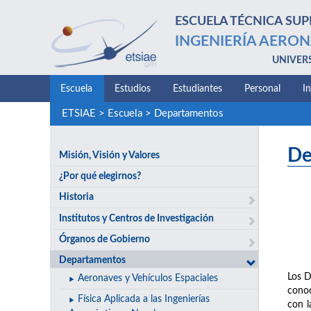
ESCUELA TÉCNICA SUP
INGENIERÍA AERON
UNIVER
Escuela
Estudios
Estudiantes
Personal
I
ETSIAE
>
Escuela
>
Departamentos
De
Misión, Visión y Valores
¿Por qué elegirnos?
Historia
Institutos y Centros de Investigación
Órganos de Gobierno
Departamentos
Los D
Aeronaves y Vehículos Espaciales
conoc
Física Aplicada a las Ingenierías
con l