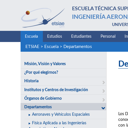
ESCUELA TÉCNICA SUP
INGENIERÍA AERON
UNIVER
Escuela
Estudios
Estudiantes
Personal
I
ETSIAE
>
Escuela
>
Departamentos
De
Misión, Visión y Valores
¿Por qué elegirnos?
Historia
Institutos y Centros de Investigación
Órganos de Gobierno
Departamentos
Los D
Aeronaves y Vehículos Espaciales
conoc
Física Aplicada a las Ingenierías
con l