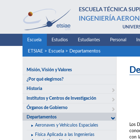
ESCUELA TÉCNICA SUP
INGENIERÍA AERON
UNIVER
Escuela
Estudios
Estudiantes
Personal
I
ETSIAE
>
Escuela
>
Departamentos
De
Misión, Visión y Valores
¿Por qué elegirnos?
Historia
Institutos y Centros de Investigación
Órganos de Gobierno
Departamentos
Los D
Aeronaves y Vehículos Espaciales
conoc
Física Aplicada a las Ingenierías
con l