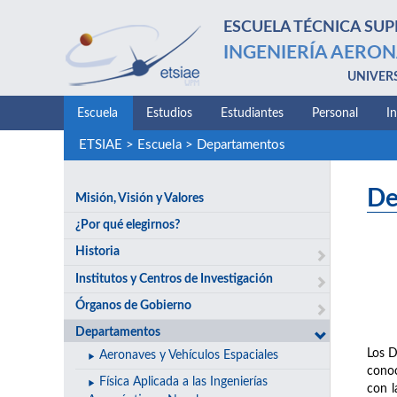
ESCUELA TÉCNICA SUP
INGENIERÍA AERON
UNIVER
Escuela
Estudios
Estudiantes
Personal
I
ETSIAE
>
Escuela
>
Departamentos
De
Misión, Visión y Valores
¿Por qué elegirnos?
Historia
Institutos y Centros de Investigación
Órganos de Gobierno
Departamentos
Los D
Aeronaves y Vehículos Espaciales
conoc
Física Aplicada a las Ingenierías
con l