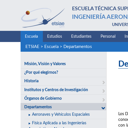
ESCUELA TÉCNICA SUP
INGENIERÍA AERON
UNIVER
Escuela
Estudios
Estudiantes
Personal
I
ETSIAE
>
Escuela
>
Departamentos
De
Misión, Visión y Valores
¿Por qué elegirnos?
Historia
Institutos y Centros de Investigación
Órganos de Gobierno
Departamentos
Los D
Aeronaves y Vehículos Espaciales
conoc
Física Aplicada a las Ingenierías
con l