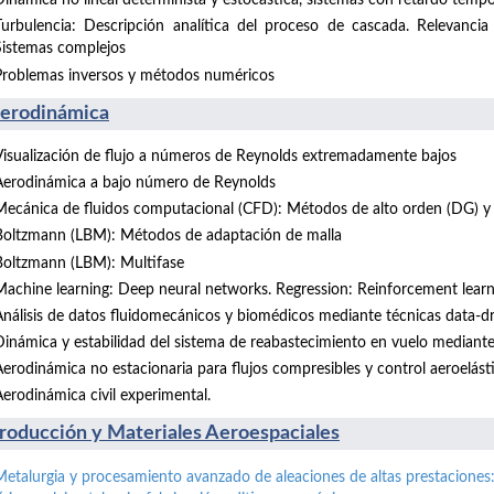
Dinámica no lineal determinista y estocástica, sistemas con retardo tempor
Turbulencia: Descripción analítica del proceso de cascada. Relevancia
Sistemas complejos
Problemas inversos y métodos numéricos
Aerodinámica
Visualización de flujo a números de Reynolds extremadamente bajos
Aerodinámica a bajo número de Reynolds
Mecánica de fluidos computacional (CFD): Métodos de alto orden (DG) y 
Boltzmann (LBM): Métodos de adaptación de malla
Boltzmann (LBM): Multifase
Machine learning: Deep neural networks. Regression: Reinforcement learni
Análisis de datos fluidomecánicos y biomédicos mediante técnicas data-d
Dinámica y estabilidad del sistema de reabastecimiento en vuelo mediant
Aerodinámica no estacionaria para flujos compresibles y control aeroelást
Aerodinámica civil experimental.
Producción y Materiales Aeroespaciales
Metalurgia y procesamiento avanzado de aleaciones de altas prestaciones: