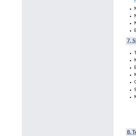
f
7. 
8.
Te