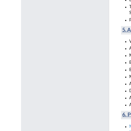
5. 
6. 