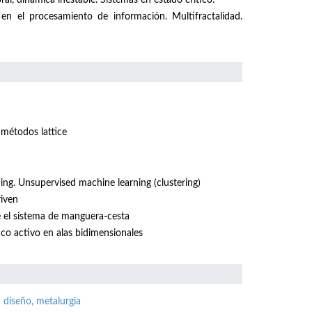
al, dinámica inestable. Sistemas en estado crítico.
 en el procesamiento de información. Multifractalidad.
métodos lattice
ng. Unsupervised machine learning (clustering)
riven
e el sistema de manguera-cesta
ico activo en alas bidimensionales
 diseño, metalurgia