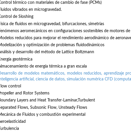
Control térmico con materiales de cambio de fase (PCMs)
Fluidos vibrados en microgravedad.
Control de Sloshing
Física de fluidos en microgravedad, bifurcaciones, simetrías
Fenómenos aeromecánicos en configuraciones sostenibles de motores de 
Modelos reducidos para mejorar el rendimiento aerodinámico de aeronave
Modelización y optimización de problemas fluidodinámicos
Análisis y desarrollo del método de Lattice Boltzmann
Energía geotérmica
Almacenamiento de energía térmica a gran escala
Desarrollo de modelos matemáticos, modelos reducidos, aprendizaje pro
inteligencia artificial, ciencia de datos, simulación numérica CFD (comput
Flow control
Propeller and Rotor Systems
Boundary Layers and Heat Transfer-Laminar,Turbulent
Separated Flows, Subsonic Flow, Unsteady Flows
Mecánica de Fluidos y combustión experimental
Aeroelasticidad
Turbulencia