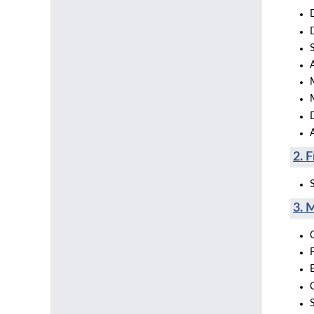
M
2. 
3. 