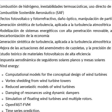
Combustión de hidrógeno, inestabilidades termoacústicas, uso directo de
Combustible Sostenible Aeronáutico (SAF)
Efectos fotovoltaico y fotorrefractivo, daño óptico, manipulación de partí
Generación sintética de turbulencia, aplicada a la turbulencia atmosférica
Modelización de sistemas energéticos con alta penetración renovable, ap
descarbonización de la economía
Generación sintética de turbulencia, aplicada a la turbulencia atmosférica
Mejora de las actuaciones del anemómetro de cazoletas, y la precisión de 
studio teórico de materiales fotovoltaicos de alta eficiencia
Respuesta aerodinámica de seguidores solares planos y mesas solares
Wind energy:
Computational models for the conceptual design of wind turbines
Vortex shedding from wind turbine towers
Reduced aeroelastic models of wind turbines
Damping of resonances using dynamic dampers
Simulation of floating wind turbines and multiple rotors.
OpenFAST-FVM
Time series prediction.