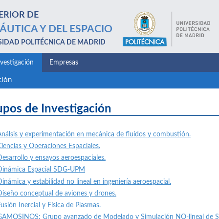
ERIOR DE
ÁUTICA Y DEL ESPACIO
SIDAD POLITÉCNICA DE MADRID
nvestigación
Empresas
ción
upos de Investigación
Análsis y experimentación en mecánica de fluidos y combustión.
Ciencias y Operaciones Espaciales
.
Desarrollo y ensayos aeroespaciales.
Dinámica Espacial SDG-UPM
inámica y estabilidad no lineal en ingeniería aeroespacial.
Diseño conceptual de aviones y drones.
usión Inercial y Física de Plasmas.
GAMOSINOS: Grupo avanzado de Modelado y Simulación NO-lineal de S