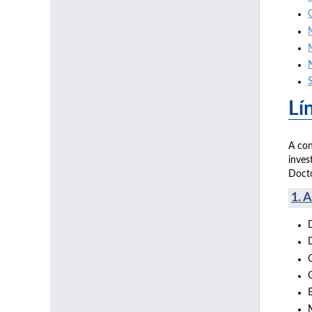
Lí
A con
inves
Doct
1. 