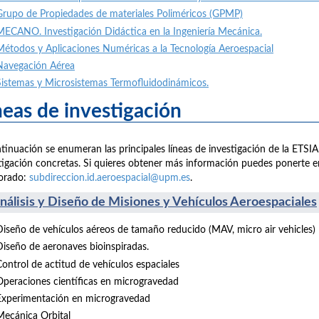
Grupo de Propiedades de materiales Poliméricos (GPMP)
MECANO. Investigación Didáctica en la Ingeniería Mecánica.
Métodos y Aplicaciones Numéricas a la Tecnología Aeroespacia
l
Navegación Aérea
Sistemas y Microsistemas Termofluidodinámicos
.
neas de investigación
tinuación se enumeran las principales líneas de investigación de la ETSI
tigación concretas. Si quieres obtener más información puedes ponerte e
orado:
subdireccion.id.aeroespacial@upm.es
.
Análisis y Diseño de Misiones y Vehículos Aeroespaciales
Diseño de vehículos aéreos de tamaño reducido (MAV, micro air vehicles)
Diseño de aeronaves bioinspiradas.
Control de actitud de vehículos espaciales
Operaciones científicas en microgravedad
Experimentación en microgravedad
Mecánica Orbital