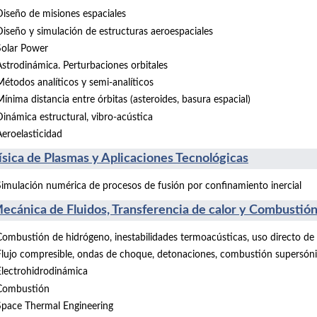
Diseño de misiones espaciales
Diseño y simulación de estructuras aeroespaciales
Solar Power
Astrodinámica. Perturbaciones orbitales
Métodos analíticos y semi-analíticos
ínima distancia entre órbitas (asteroides, basura espacial)
Dinámica estructural, vibro-acústica
Aeroelasticidad
Física de Plasmas y Aplicaciones Tecnológicas
Simulación numérica de procesos de fusión por confinamiento inercial
Mecánica de Fluidos, Transferencia de calor y Combustió
Combustión de hidrógeno, inestabilidades termoacústicas, uso directo de
Flujo compresible, ondas de choque, detonaciones, combustión supersón
Electrohidrodinámica
Combustión
Space Thermal Engineering