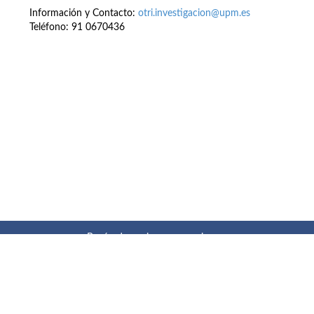
Información y Contacto:
otri.investigacion@upm.es
Teléfono: 91 0670436
Buzón de quejas, sugerencias y
felicitaciones
|
Directorio UPM
|
Directorio ETSIAE
|
Localización
y contacto