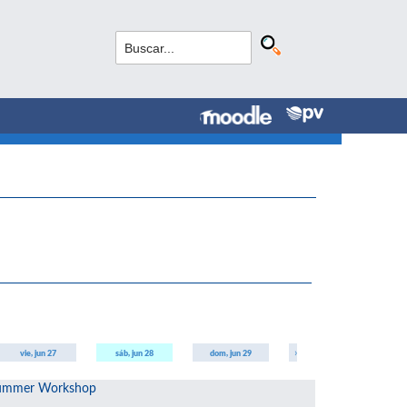
›
vie, jun 27
sáb, jun 28
dom, jun 29
Summer Workshop