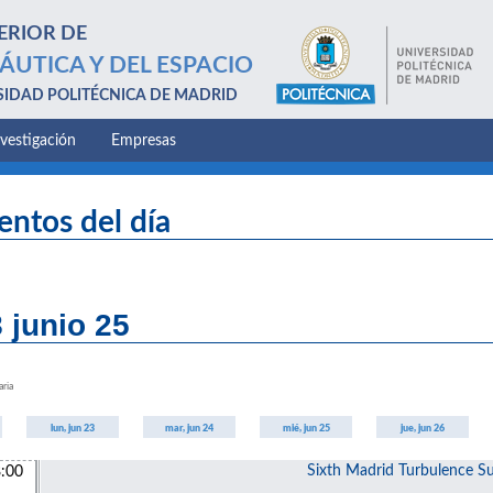
ERIOR DE
ÁUTICA Y DEL ESPACIO
SIDAD POLITÉCNICA DE MADRID
nvestigación
Empresas
entos del día
 junio 25
aria
lun, jun 23
mar, jun 24
mié, jun 25
jue, jun 26
Sixth Madrid Turbulence 
:00